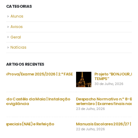
CATEGORIAS
Alunos
Avisos
Geral
Notícias
ARTIGOS RECENTES
SE
Projeto “BONJOUR, LE FRANÇAIS!” | “LES CHEVALIERS DU
Co
TEMPS”
Co
30 de Julho, 2026
7 d
o
Despacho Normativo n.º 8-B/2026 | Época extraordinária –
setembro | Exames finais nacionais ensino secundário
23 de Julho, 2026
Manuais Escolares 2026/27 | Vouchers e manuais reutilizáveis
Nec
Ve
22 de Julho, 2026
30 