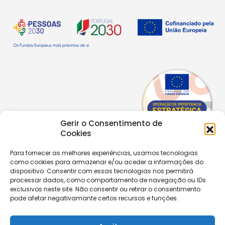
Gerir o Consentimento de
Cookies
Para fornecer as melhores experiências, usamos tecnologias
como cookies para armazenar e/ou aceder a informações do
Copyright © 2026 |
Equipa de Comunicação Digital
dispositivo. Consentir com essas tecnologias nos permitirá
Política de Privacidade
|
PPPDPAECM
|
PPRCIC
processar dados, como comportamento de navegação ou IDs
exclusivos neste site. Não consentir ou retirar o consentimento
pode afetar negativamante certos recursos e funções.
CONTACTOS
+351 229 820 641
secretaria@aecastelomaia.pt