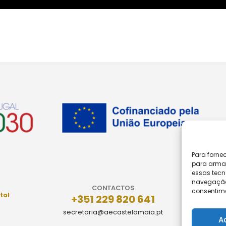
Para forne
para armaz
essas tecn
navegação o
CONTACTOS
consentime
tal
+351 229 820 641
secretaria@aecastelomaia.pt
A