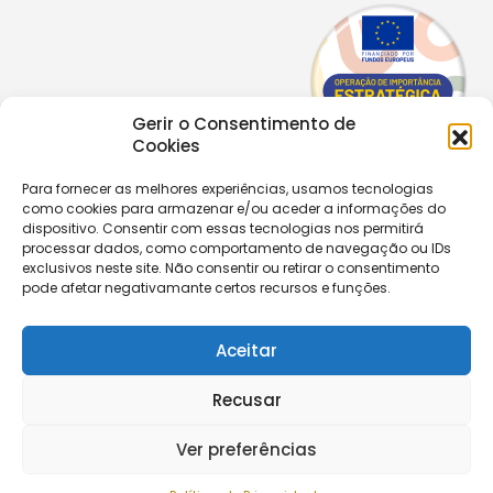
Gerir o Consentimento de
Cookies
Para fornecer as melhores experiências, usamos tecnologias
Copyright © 2026 |
Equipa de Comunicação Digital
como cookies para armazenar e/ou aceder a informações do
Política de Privacidade
|
PPPDPAECM
|
PPRCIC
dispositivo. Consentir com essas tecnologias nos permitirá
processar dados, como comportamento de navegação ou IDs
exclusivos neste site. Não consentir ou retirar o consentimento
CONTACTOS
pode afetar negativamante certos recursos e funções.
+351 229 820 641
secretaria@aecastelomaia.pt
Aceitar
Segue-nos
Recusar
Ver preferências