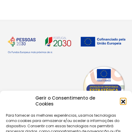
Gerir o Consentimento de
Cookies
Para fornecer as melhores experiências, usamos tecnologias
como cookies para armazenar e/ou aceder a informações do
Copyright © 2026 |
Equipa de Comunicação Digital
dispositivo. Consentir com essas tecnologias nos permitirá
Política de Privacidade
|
PPPDPAECM
|
PPRCIC
processar dados, como comportamento de navegação ou IDs