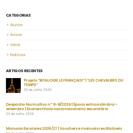
CATEGORIAS
Alunos
Avisos
Geral
Notícias
ARTIGOS RECENTES
SE
Projeto “BONJOUR, LE FRANÇAIS!” | “LES CHEVALIERS DU
Co
TEMPS”
Co
30 de Julho, 2026
7 d
o
Despacho Normativo n.º 8-B/2026 | Época extraordinária –
setembro | Exames finais nacionais ensino secundário
23 de Julho, 2026
Manuais Escolares 2026/27 | Vouchers e manuais reutilizáveis
Nec
Ve