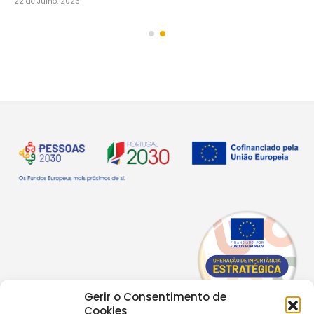
22 de Julho, 2026
30 
Gerir o Consentimento de
Cookies