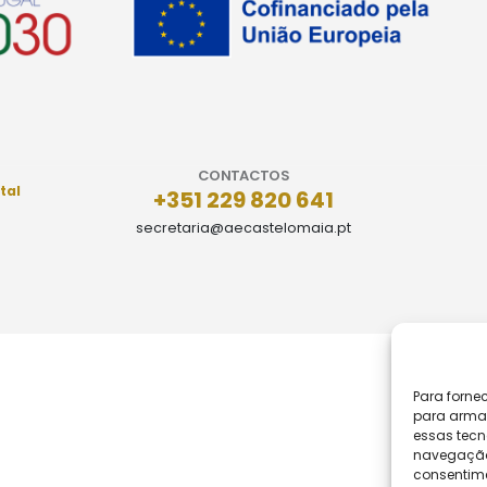
CONTACTOS
tal
+351 229 820 641
secretaria@aecastelomaia.pt
Para forne
para armaz
essas tecn
navegação o
consentime