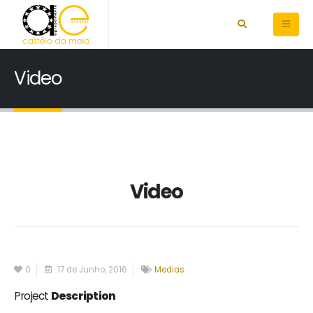
Video
Video
0
17 de Junho, 2016
Medias
Project
Description