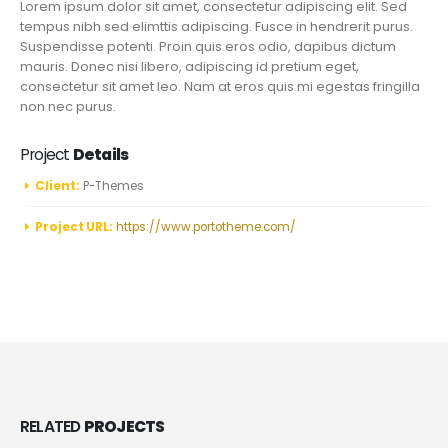
Lorem ipsum dolor sit amet, consectetur adipiscing elit. Sed
tempus nibh sed elimttis adipiscing. Fusce in hendrerit purus.
Suspendisse potenti. Proin quis eros odio, dapibus dictum
mauris. Donec nisi libero, adipiscing id pretium eget,
consectetur sit amet leo. Nam at eros quis mi egestas fringilla
non nec purus.
Project
Details
Client:
P-Themes
Project URL:
https://www.portotheme.com/
RELATED
PROJECTS