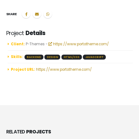
SHARE
Project
Details
Client:
P-Themes -
https://www.portotheme.com/
Skills:
BACKEND
DESIGN
HTML/CSS
JAVASCRIPT
Project URL:
https://www.portotheme.com/
RELATED
PROJECTS