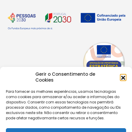
Gerir o Consentimento de
Cookies
Para fornecer as melhores experiências, usamos tecnologias
como cookies para armazenar e/ou aceder a informações do
Copyright © 2026 |
Equipa de Comunicação Digital
dispositivo. Consentir com essas tecnologias nos permitirá
Política de Privacidade
|
PPPDPAECM
|
PPRCIC
processar dados, como comportamento de navegação ou IDs
exclusivos neste site. Não consentir ou retirar o consentimento
pode afetar negativamante certos recursos e funções.
CONTACTOS
+351 229 820 641
secretaria@aecastelomaia.pt