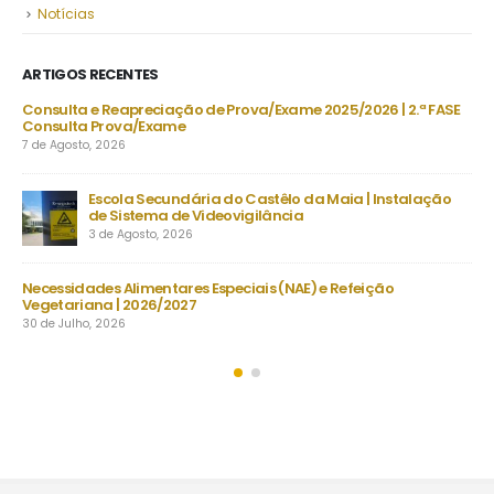
Notícias
ARTIGOS RECENTES
DU
Consulta e Reapreciação de Prova/Exame 2025/2026 | 2.ª FASE
Consulta Prova/Exame
7 de Agosto, 2026
Escola Secundária do Castêlo da Maia | Instalação
De
de Sistema de Videovigilância
set
3 de Agosto, 2026
23 
s
Necessidades Alimentares Especiais (NAE) e Refeição
Man
Vegetariana | 2026/2027
22 
30 de Julho, 2026