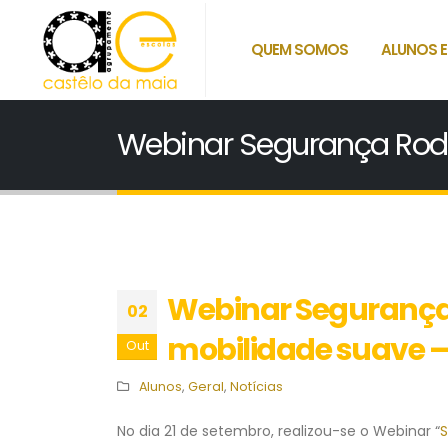
QUEM SOMOS
ALUNOS E
Webinar Segurança Rodo
Webinar Segurança 
02
mobilidade suave 
Out
Alunos
,
Geral
,
Notícias
No dia 21 de setembro, realizou-se o Webinar “
S