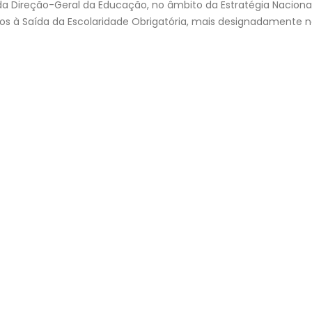
 da Direção-Geral da Educação, no âmbito da Estratégia Naciona
nos à Saída da Escolaridade Obrigatória, mais designadamente 
Consulta e Reapreciação de
Projeto “BONJOUR
Prova/Exame 2025/2026 | 2.ª FASE
FRANÇAIS!” | “LES
Consulta Prova/Exame
DU TEMPS”
7 de Agosto, 2026
30 de Julho, 2026
Escola Secundária do
Despacho Normativo n.º 8
Castêlo da Maia | Instalação
Época extraordinária – se
de Sistema de
Exames finais nacionais e
Videovigilância
secundário
3 de Agosto, 2026
23 de Julho, 2026
Necessidades Alimentares Especiais
Manuais Escolares 2026/27
(NAE) e Refeição Vegetariana |
Vouchers e manuais reutili
2026/2027
22 de Julho, 2026
30 de Julho, 2026