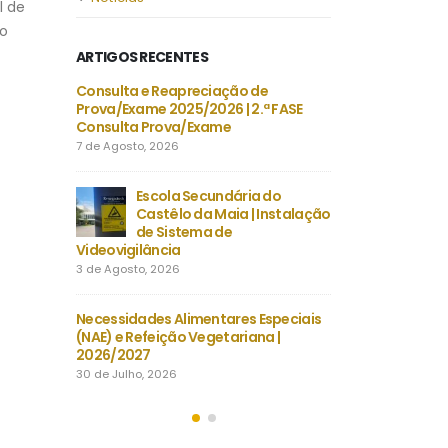
l de
no
ARTIGOS RECENTES
, LE
Consulta e Reapreciação de
Projeto 
 CHEVALIERS
Prova/Exame 2025/2026 | 2.ª FASE
FRANÇAIS
Consulta Prova/Exame
DU TEMP
7 de Agosto, 2026
30 de Julho, 2026
-B/2026 |
Escola Secundária do
Despacho Normati
tembro |
Castêlo da Maia | Instalação
Época extraordin
nsino
de Sistema de
Exames finais na
Videovigilância
secundário
3 de Agosto, 2026
23 de Julho, 2026
 |
Necessidades Alimentares Especiais
Manuais Escolare
záveis
(NAE) e Refeição Vegetariana |
Vouchers e manuai
2026/2027
22 de Julho, 2026
30 de Julho, 2026