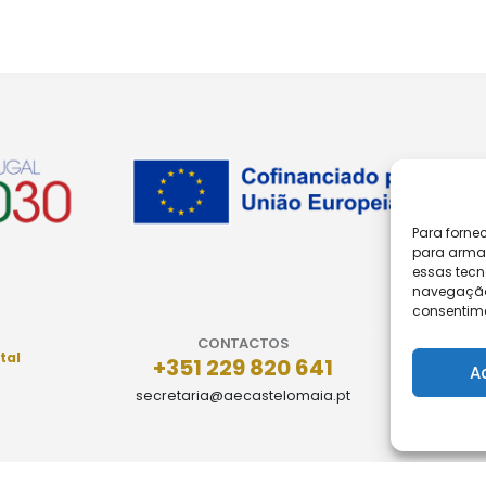
Para forne
para armaz
essas tecn
navegação o
consentime
CONTACTOS
tal
+351 229 820 641
A
secretaria@aecastelomaia.pt