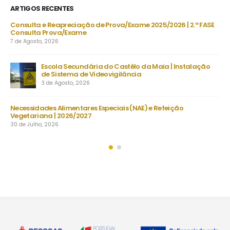
ARTIGOS RECENTES
6 | 2.ª FASE
Projeto “BONJOUR, LE FRANÇAIS!” | “LES CHEVALI
TEMPS”
30 de Julho, 2026
 Instalação
Despacho Normativo n.º 8-B/2026 | Época extraordinári
setembro | Exames finais nacionais ensino secundário
23 de Julho, 2026
ção
Manuais Escolares 2026/27 | Vouchers e manuais reutiliz
22 de Julho, 2026