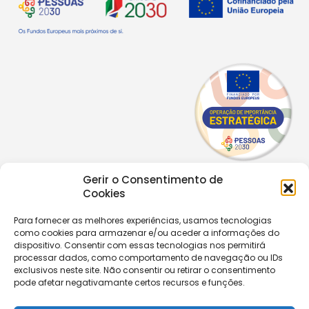
Gerir o Consentimento de
Copyright © 2026 |
Equipa de Comunicação Digital
Cookies
Política de Privacidade
|
PPPDPAECM
|
PPRCIC
Para fornecer as melhores experiências, usamos tecnologias
como cookies para armazenar e/ou aceder a informações do
CONTACTOS
dispositivo. Consentir com essas tecnologias nos permitirá
+351 229 820 641
processar dados, como comportamento de navegação ou IDs
secretaria@aecastelomaia.pt
exclusivos neste site. Não consentir ou retirar o consentimento
pode afetar negativamante certos recursos e funções.