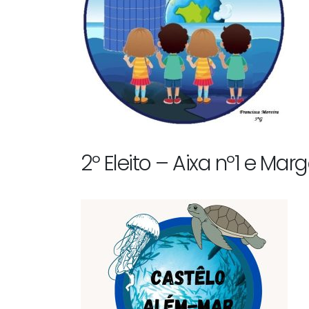
2º Eleito – Aixa nº1 e Mar