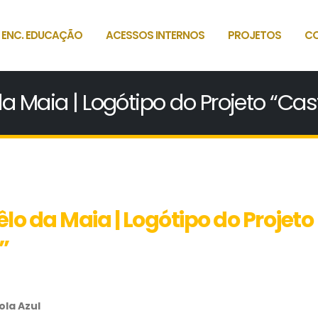
 ENC. EDUCAÇÃO
ACESSOS INTERNOS
PROJETOS
C
 da Maia | Logótipo do Projeto “C
êlo da Maia | Logótipo do Projeto
”
ola Azul