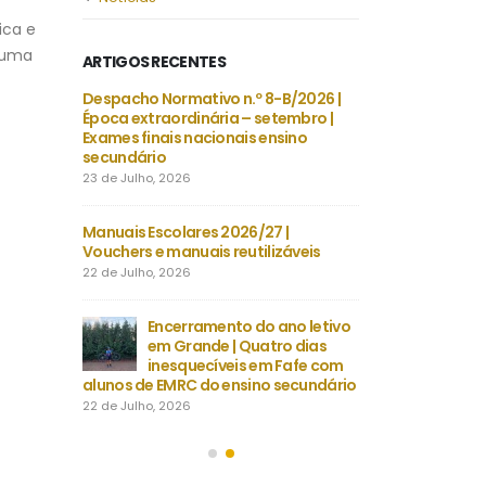
ica e
 uma
ARTIGOS RECENTES
a do
Despacho Normativo n.º 8-B/2026 |
Escola 
 Instalação
Época extraordinária – setembro |
Castêlo 
Exames finais nacionais ensino
de Sist
secundário
Videovigilância
23 de Julho, 2026
3 de Agosto, 2026
 Especiais
Manuais Escolares 2026/27 |
Necessidades Ali
na |
Vouchers e manuais reutilizáveis
(NAE) e Refeição 
2026/2027
22 de Julho, 2026
30 de Julho, 2026
Encerramento do ano letivo
, LE
em Grande | Quatro dias
Projeto 
 CHEVALIERS
inesquecíveis em Fafe com
FRANÇAIS
alunos de EMRC do ensino secundário
DU TEMP
22 de Julho, 2026
30 de Julho, 2026