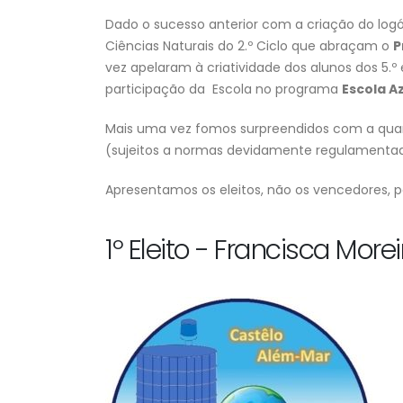
Dado o sucesso anterior com a criação do log
Ciências Naturais do 2.º Ciclo que abraçam o
P
vez apelaram à criatividade dos alunos dos 5.
Escola Secundária do
participação da Escola no programa
Escola Az
Castêlo da Maia | Instalaç
de Sistema de
Mais uma vez fomos surpreendidos com a quan
Videovigilância
3 de Agosto, 2026
(sujeitos a normas devidamente regulamentada
Apresentamos os eleitos, não os vencedores, 
Necessidades Alimentares Especiai
(NAE) e Refeição Vegetariana |
2026/2027
1º Eleito - Francisca More
30 de Julho, 2026
Projeto “BONJOUR, LE
FRANÇAIS!” | “LES CHEVALIE
DU TEMPS”
30 de Julho, 2026