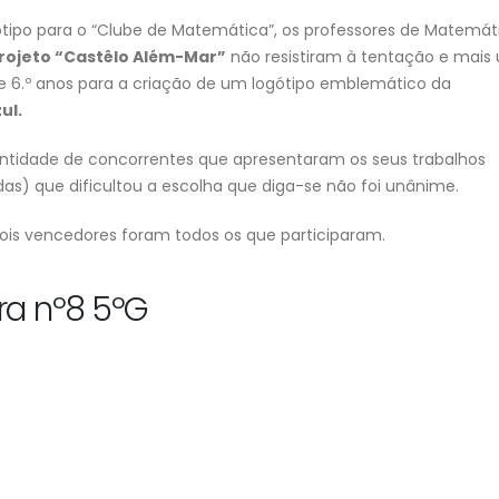
ótipo para o “Clube de Matemática”, os professores de Matemát
rojeto “Castêlo Além-Mar”
não resistiram à tentação e mais
º e 6.º anos para a criação de um logótipo emblemático da
Despacho Normativo n.º 8-B/2026 |
Escola Secundári
ul.
ão
Época extraordinária – setembro |
Castêlo da Maia |
Exames finais nacionais ensino
de Sistema de
tidade de concorrentes que apresentaram os seus trabalhos
secundário
Videovigilância
23 de Julho, 2026
3 de Agosto, 2026
s) que dificultou a escolha que diga-se não foi unânime.
pois vencedores foram todos os que participaram.
s
Manuais Escolares 2026/27 |
Necessidades Alimentares
Vouchers e manuais reutilizáveis
(NAE) e Refeição Vegetaria
2026/2027
22 de Julho, 2026
ira nº8 5ºG
30 de Julho, 2026
Encerramento do ano letivo
em Grande | Quatro dias
Projeto “BONJOUR
RS
inesquecíveis em Fafe com
FRANÇAIS!” | “LES
alunos de EMRC do ensino secundário
DU TEMPS”
22 de Julho, 2026
30 de Julho, 2026