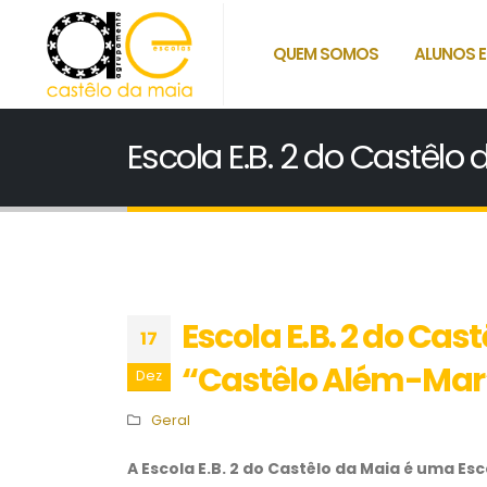
QUEM SOMOS
ALUNOS E
Escola E.B. 2 do Castêlo
Escola E.B. 2 do Cast
17
“Castêlo Além-Mar
Dez
Geral
A Escola E.B. 2 do Castêlo da Maia é uma Esc