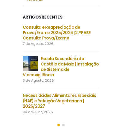
ARTIGOS RECENTES
, LE
Consulta e Reapreciação de
Projeto 
 CHEVALIERS
Prova/Exame 2025/2026 | 2.ª FASE
FRANÇAIS
Consulta Prova/Exame
DU TEMP
7 de Agosto, 2026
30 de Julho, 2026
-B/2026 |
Escola Secundária do
Despacho Normati
tembro |
Castêlo da Maia | Instalação
Época extraordin
nsino
de Sistema de
Exames finais na
Videovigilância
secundário
3 de Agosto, 2026
23 de Julho, 2026
 |
Necessidades Alimentares Especiais
Manuais Escolare
záveis
(NAE) e Refeição Vegetariana |
Vouchers e manuai
2026/2027
22 de Julho, 2026
30 de Julho, 2026