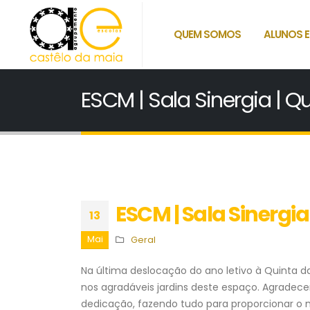
QUEM SOMOS
ALUNOS E
ESCM | Sala Sinergia | Qu
ESCM | Sala Sinergia
13
Mai
Geral
Na última deslocação do ano letivo à Quinta d
nos agradáveis jardins deste espaço. Agradec
dedicação, fazendo tudo para proporcionar 