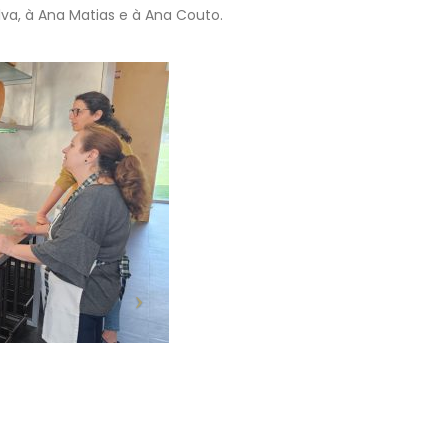
va, à Ana Matias e à Ana Couto.
Consulta e Reapreciação de
Projeto “BONJOUR
Prova/Exame 2025/2026 | 2.ª FASE
FRANÇAIS!” | “LES
Consulta Prova/Exame
DU TEMPS”
7 de Agosto, 2026
30 de Julho, 2026
Escola Secundária do
Despacho Normativo n.º 8
Castêlo da Maia | Instalação
Época extraordinária – se
de Sistema de
Exames finais nacionais e
Videovigilância
secundário
3 de Agosto, 2026
23 de Julho, 2026
Necessidades Alimentares Especiais
Manuais Escolares 2026/27
(NAE) e Refeição Vegetariana |
Vouchers e manuais reutili
2026/2027
22 de Julho, 2026
30 de Julho, 2026