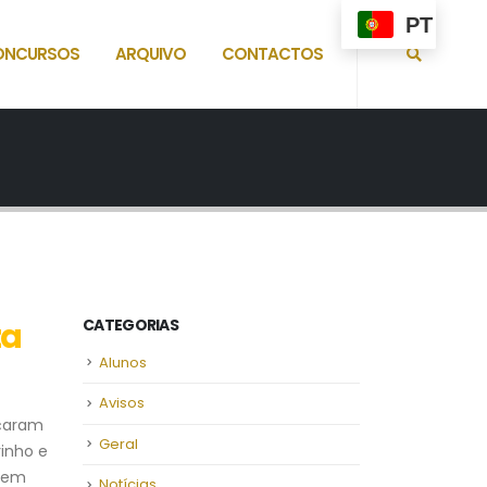
PT
ONCURSOS
ARQUIVO
CONTACTOS
za
CATEGORIAS
Alunos
Avisos
oçaram
Geral
inho e
agem
Notícias