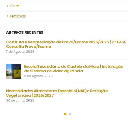
Geral
Notícias
ARTIGOS RECENTES
/2026 | 2.ª FASE
Projeto “BONJOUR, LE FRANÇAIS!” | “LES CHE
TEMPS”
30 de Julho, 2026
ia | Instalação
Despacho Normativo n.º 8-B/2026 | Época extraordi
setembro | Exames finais nacionais ensino secundár
23 de Julho, 2026
efeição
Manuais Escolares 2026/27 | Vouchers e manuais reut
22 de Julho, 2026