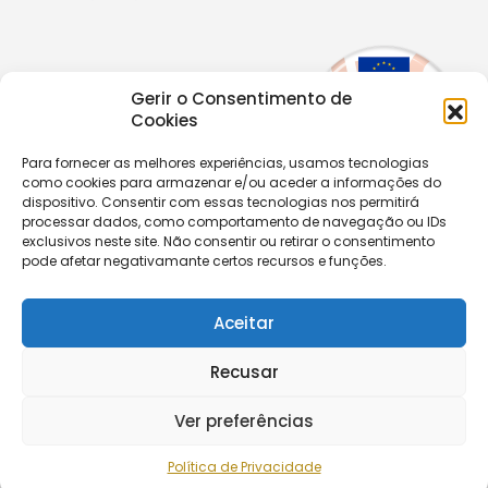
Gerir o Consentimento de
Cookies
Para fornecer as melhores experiências, usamos tecnologias
como cookies para armazenar e/ou aceder a informações do
dispositivo. Consentir com essas tecnologias nos permitirá
processar dados, como comportamento de navegação ou IDs
exclusivos neste site. Não consentir ou retirar o consentimento
Copyright © 2026 |
Equipa de Comunicação Digital
pode afetar negativamante certos recursos e funções.
Política de Privacidade
|
PPPDPAECM
|
PPRCIC
Aceitar
CONTACTOS
+351 229 820 641
Recusar
secretaria@aecastelomaia.pt
Ver preferências
Segue-nos
Política de Privacidade