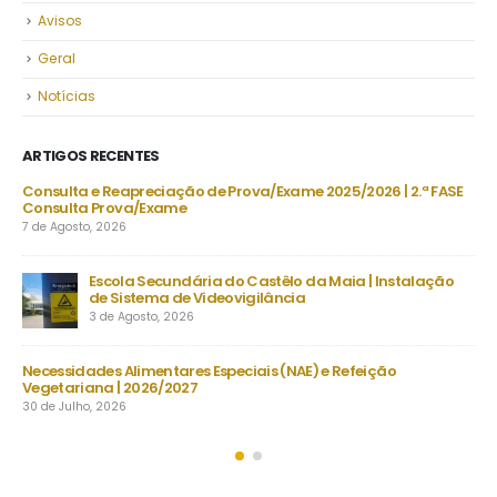
Avisos
Geral
Notícias
ARTIGOS RECENTES
 FASE
Projeto “BONJOUR, LE FRANÇAIS!” | “LES CHEVALIERS DU
TEMPS”
30 de Julho, 2026
ção
Despacho Normativo n.º 8-B/2026 | Época extraordinária –
setembro | Exames finais nacionais ensino secundário
23 de Julho, 2026
Manuais Escolares 2026/27 | Vouchers e manuais reutilizáveis
22 de Julho, 2026