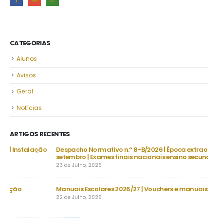
CATEGORIAS
Alunos
Avisos
Geral
Notícias
ARTIGOS RECENTES
o
Despacho Normativo n.º 8-B/2026 | Época extraordinária –
setembro | Exames finais nacionais ensino secundário
23 de Julho, 2026
Manuais Escolares 2026/27 | Vouchers e manuais reutilizáveis
Nec
Ve
22 de Julho, 2026
30 