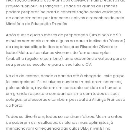
realização desta prova é um dos objetivos mais preciosos do
Projeto “Bonjour, le Français!”. Todos os alunos de Francês
podem preparar-se para a concretização desta validação
de conhecimentos por franceses nativos e reconhecida pelo
Ministério de Educação Francês.
Após quase quatro meses de preparação (um bloco de 90
minutos semanais e mais alguns na pausa lectiva da Páscoa)
da responsabilidade das professoras Elisabete Oliveira e
Isabel Maia, estes alunos viveram, de forma exemplar
(trabalho regular e com brio), uma experiência valiosa para o
seu percurso escolar e para o seu futuro CV.
No dia do exame, desde a partida até à chegada, este grupo
foi excepcional! Estes alunos nunca se mostraram nervosos,
pelo contrário, revelaram um constante sentido de humor e
um grande respeito e companheirismo com todos os seus
colegas, professoras e também pessoal da Aliança Francesa
do Porto.
Todos se divertiram, todos se sentiram felizes. Mesmo antes
de saberem os resultados, os alunos mais optimistas já
mencionavam a frequência das aulas DELF, nível B1, no