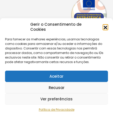
Gerir o Consentimento de
Cookies
Para fornecer as melhores experiências, usamos tecnologias
como cookies para armazenar e/ou aceder a informações do
Copyright © 2026 |
Equipa de Comunicação Digital
dispositivo. Consentir com essas tecnologias nos permitirá
Política de Privacidade
|
PPPDPAECM
|
PPRCIC
processar dados, como comportamento de navegação ou IDs
exclusivos neste site. Não consentir ou retirar o consentimento
pode afetar negativamante certos recursos e funções.
CONTACTOS
+351 229 820 641
secretaria@aecastelomaia.pt
Aceitar
Recusar
Segue-nos
Ver preferências
Política de Privacidade