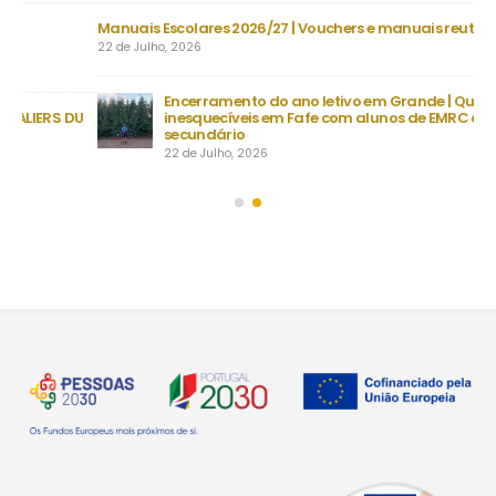
Manuais Escolares 2026/27 | Vouchers e manuais reutilizáveis
Nec
Ve
22 de Julho, 2026
30 
Encerramento do ano letivo em Grande | Quatro dias
DU
inesquecíveis em Fafe com alunos de EMRC do ensino
secundário
22 de Julho, 2026