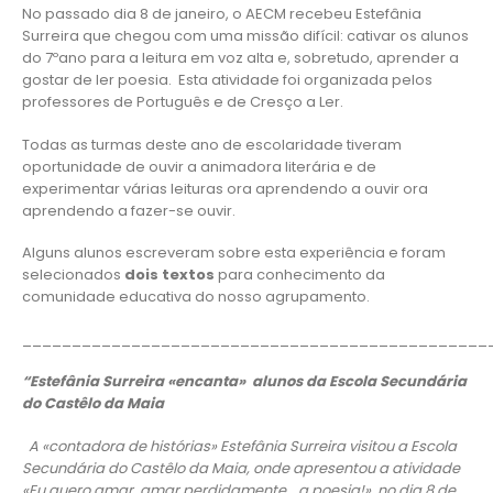
No passado dia 8 de janeiro, o AECM recebeu Estefânia
Surreira que chegou com uma missão difícil: cativar os alunos
do 7ºano para a leitura em voz alta e, sobretudo, aprender a
gostar de ler poesia. Esta atividade foi organizada pelos
professores de Português e de Cresço a Ler.
Todas as turmas deste ano de escolaridade tiveram
oportunidade de ouvir a animadora literária e de
experimentar várias leituras ora aprendendo a ouvir ora
aprendendo a fazer-se ouvir.
Alguns alunos escreveram sobre esta experiência e foram
selecionados
dois textos
para conhecimento da
comunidade educativa do nosso agrupamento.
_______________________________________________
“Estefânia Surreira «encanta» alunos da Escola Secundária
do Castêlo da Maia
A «contadora de histórias» Estefânia Surreira visitou a Escola
Secundária do Castêlo da Maia, onde apresentou a atividade
«Eu quero amar, amar perdidamente… a poesia!», no dia 8 de