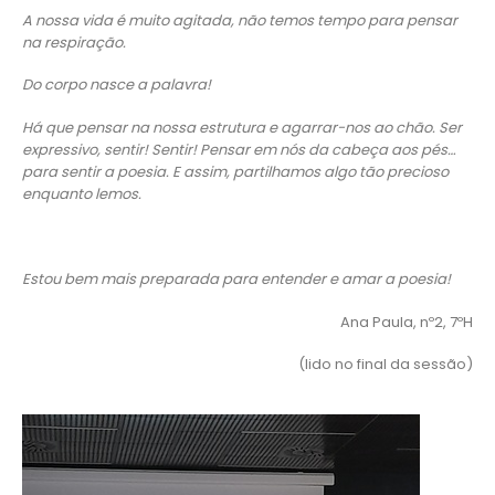
A nossa vida é muito agitada, não temos tempo para pensar
na respiração.
Do corpo nasce a palavra!
Há que pensar na nossa estrutura e agarrar-nos ao chão. Ser
expressivo, sentir! Sentir! Pensar em nós da cabeça aos pés…
para sentir a poesia. E assim, partilhamos algo tão precioso
enquanto lemos.
Estou bem mais preparada para entender e amar a poesia!
Ana Paula, nº2, 7ºH
(lido no final da sessão)