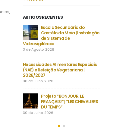
cias,
ARTIGOS RECENTES
-B/2026 |
Escola Secundária do
Despacho Normati
tembro |
Castêlo da Maia | Instalação
Época extraordin
nsino
de Sistema de
Exames finais na
Videovigilância
secundário
3 de Agosto, 2026
23 de Julho, 2026
 |
Necessidades Alimentares Especiais
Manuais Escolare
záveis
(NAE) e Refeição Vegetariana |
Vouchers e manuai
2026/2027
22 de Julho, 2026
30 de Julho, 2026
ano letivo
Encerra
ro dias
Projeto “BONJOUR, LE
em Gran
 Fafe com
FRANÇAIS!” | “LES CHEVALIERS
inesque
 secundário
DU TEMPS”
alunos de EMRC d
30 de Julho, 2026
22 de Julho, 2026