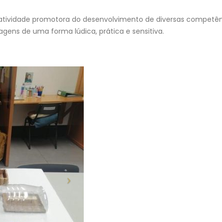
atividade promotora do desenvolvimento de diversas competên
gens de uma forma lúdica, prática e sensitiva.
Escola Secundária do
Despacho Normativo n.º 8
Castêlo da Maia | Instalação
Época extraordinária – se
de Sistema de
Exames finais nacionais e
Videovigilância
secundário
3 de Agosto, 2026
23 de Julho, 2026
Necessidades Alimentares Especiais
Manuais Escolares 2026/27
(NAE) e Refeição Vegetariana |
Vouchers e manuais reutili
2026/2027
22 de Julho, 2026
30 de Julho, 2026
Encerramento do 
Projeto “BONJOUR, LE
em Grande | Quat
FRANÇAIS!” | “LES CHEVALIERS
inesquecíveis em
DU TEMPS”
alunos de EMRC do ensino
30 de Julho, 2026
22 de Julho, 2026