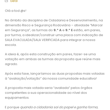
Geral
Olá a tod @s!
No âmbito da disciplina de Cidadania e Desenvolvimento, na
dimensão Risco e Segurança Rodoviária – atividade “Marcar
em Segurança”, as turmas do
9.º A
e
9.º E
estão, em pares,
por turma, a idealizar/construir uma placa com indicação de
SALA EVACULADA/SALA VERIFICADA para integrar a nossa
escola.
A ideia é, após esta construção em pares, fazer-se uma
votação em ambas as turmas da proposta que reúne mais
agrado.
Após esta fase, lançaríamos as duas propostas mais votadas
à “avaliação/votação” da nossa comunidade educativa!
A proposta mais votada seria “avaliada” pelos órgãos
competentes a sua operacionalidade ao nível dos
equipamentos.
E porque
quando a cidadania sai do papel e ganha forma,