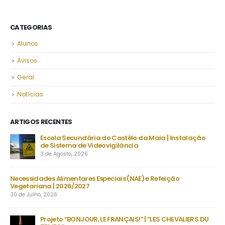
CATEGORIAS
Alunos
Avisos
Geral
Notícias
ARTIGOS RECENTES
Escola Secundária do Castêlo da Maia | Instalação
De
de Sistema de Videovigilância
set
3 de Agosto, 2026
23 
s
Necessidades Alimentares Especiais (NAE) e Refeição
Man
Vegetariana | 2026/2027
22 
30 de Julho, 2026
as
no
Projeto “BONJOUR, LE FRANÇAIS!” | “LES CHEVALIERS DU