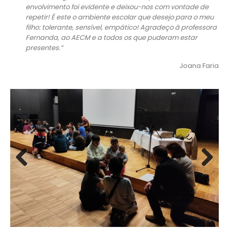
envolvimento foi evidente e deixou-nos com vontade de
repetir! É este o ambiente escolar que desejo para o meu
filho: tolerante, sensível, empático! Agradeço à professora
Fernanda, ao AECM e a todos os que puderam estar
presentes.”
Joana Faria
Previous
Next