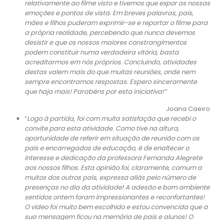
relativamente ao filme visto e tivemos que expor as nossas
emoções e pontos de vista. Em breves palavras, pais,
mães e filhos puderam exprimir-se e reportar o filme para
a própria realidade, percebendo que nunca devemos
desistir e que os nossos maiores constrangimentos
podem constituir numa verdadeira vitória, basta
acreditarmos em nós próprios.
Concluindo, atividades
destas valem mais do que muitas reuniões, onde nem
sempre encontramos respostas. Espero sinceramente
que haja mais! Parabéns por esta iniciativa!”
Joana Caeiro
“
Logo à partida, foi com muita satisfação que recebi o
convite para esta atividade. Como tive na altura,
oportunidade de referir em situação de reunião com os
pais e encarregados de educação, é de enaltecer o
interesse e dedicação da professora Fernanda Alegrete
aos nossos filhos. Esta opinião foi, claramente, comum a
muitos dos outros pais, expressa aliás pelo número de
presenças no dia da atividade!
A adesão e bom ambiente
sentidos ontem foram impressionantes e reconfortantes!
O vídeo foi muito bem escolhido e estou convencida que a
sua mensagem ficou na memória de pais e alunos! O