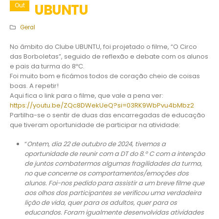
UBUNTU
Out
Geral
No âmbito do Clube UBUNTU, foi projetado o filme, “O Circo
das Borboletas”, seguido de reflexão e debate com os alunos
e pais da turma do 8ºC.
Foi muito bom e ficámos todos de coração cheio de coisas
boas. A repetir!
Aqui fica o link para o filme, que vale a pena ver:
https://youtu.be/ZQc8DWekUeQ?si=03RK9WbPvu4bMbz2
Partilha-se o sentir de duas das encarregadas de educação
que tiveram oportunidade de participar na atividade:
“
Ontem, dia 22 de outubro de 2024, tivemos a
oportunidade de reunir com a DT do 8.º C com a intenção
de juntos combatermos algumas fragilidades da turma,
no que concerne os comportamentos/emoções dos
alunos.
Foi-nos pedido para assistir a um breve filme que
aos olhos dos participantes se verificou uma verdadeira
lição de vida, quer para os adultos, quer para os
educandos. Foram igualmente desenvolvidas atividades