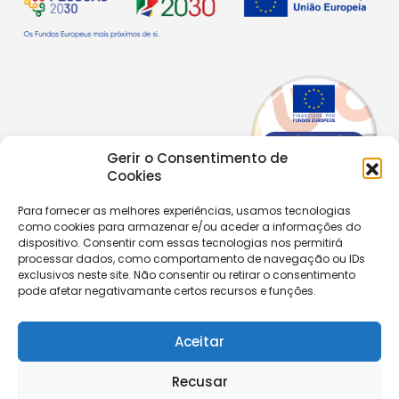
Gerir o Consentimento de
Cookies
Para fornecer as melhores experiências, usamos tecnologias
como cookies para armazenar e/ou aceder a informações do
dispositivo. Consentir com essas tecnologias nos permitirá
Copyright © 2026 |
Equipa de Comunicação Digital
processar dados, como comportamento de navegação ou IDs
Política de Privacidade
|
PPPDPAECM
|
PPRCIC
exclusivos neste site. Não consentir ou retirar o consentimento
pode afetar negativamante certos recursos e funções.
CONTACTOS
+351 229 820 641
Aceitar
secretaria@aecastelomaia.pt
Recusar