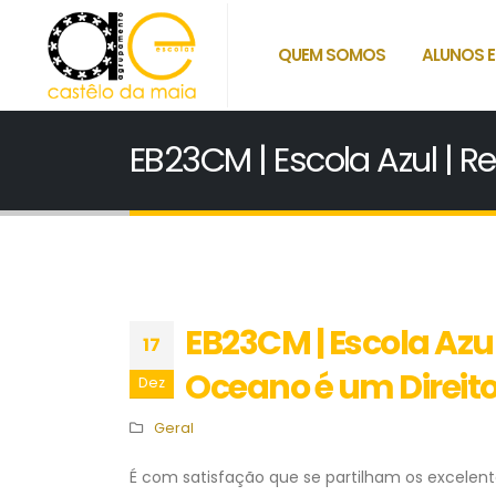
QUEM SOMOS
ALUNOS E
EB23CM | Escola Azul | 
EB23CM | Escola Azu
17
Oceano é um Direit
Dez
Geral
É com satisfação que se partilham os excelen