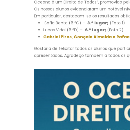
Oceano é um Direito de Todos”, promovido pela E
Os nossos alunos evidenciaram um notável nív
Em particular, destacam-se os resultados obtid
Sofia Bento (6.ºC) –
3.º lugar;
(Foto 1)
Escola Secundária do
Lucas Vidal (6.ºD) –
6.º lugar;
(Foto 2)
Castêlo da Maia | Instalaç
de Sistema de
Gabriel Pires, Gonçalo Almeida e Rafae
Videovigilância
3 de Agosto, 2026
Gostaria de felicitar todos os alunos que part
apresentados. Agradeço também a todos os qu
Necessidades Alimentares Especiai
(NAE) e Refeição Vegetariana |
2026/2027
30 de Julho, 2026
Projeto “BONJOUR, LE
FRANÇAIS!” | “LES CHEVALIE
DU TEMPS”
30 de Julho, 2026