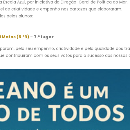
scola Azul, por iniciativa da Direção-Geral de Política do Mar.
el de criatividade e empenho nos cartazes que elaboraram.
os pelos alunos:
Despacho Normativo n.º 8-B/2026 |
Escola Secundári
ão
Época extraordinária – setembro |
Castêlo da Maia |
Exames finais nacionais ensino
de Sistema de
l Matos (5.ºB)
–
7.º lugar
.
secundário
Videovigilância
23 de Julho, 2026
3 de Agosto, 2026
iciparam, pelo seu empenho, criatividade e pela qualidade dos tr
e contribuíram com os seus votos para o sucesso dos nossos a
s
Manuais Escolares 2026/27 |
Necessidades Alimentares
Vouchers e manuais reutilizáveis
(NAE) e Refeição Vegetaria
2026/2027
22 de Julho, 2026
30 de Julho, 2026
Encerramento do ano letivo
em Grande | Quatro dias
Projeto “BONJOUR
RS
inesquecíveis em Fafe com
FRANÇAIS!” | “LES
alunos de EMRC do ensino secundário
DU TEMPS”
22 de Julho, 2026
30 de Julho, 2026