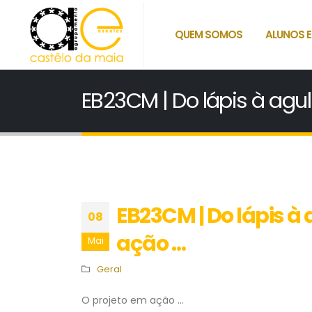
QUEM SOMOS
ALUNOS E
EB23CM | Do lápis à agul
EB23CM | Do lápis à 
08
ação …
Mai
Geral
O projeto em ação …