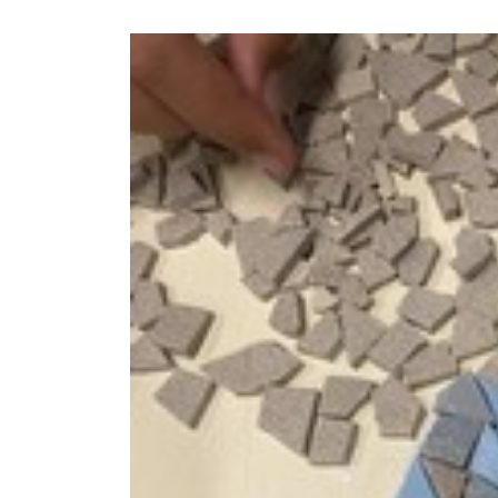
Escola Secundária do
Castêlo da Maia | Instalaç
de Sistema de
Videovigilância
3 de Agosto, 2026
Necessidades Alimentares Especiai
(NAE) e Refeição Vegetariana |
2026/2027
30 de Julho, 2026
Projeto “BONJOUR, LE
FRANÇAIS!” | “LES CHEVALIE
DU TEMPS”
30 de Julho, 2026