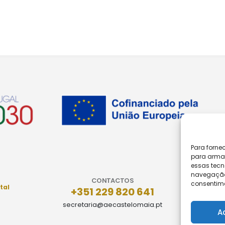
Para forne
para armaz
essas tecn
navegação o
CONTACTOS
consentime
tal
+351 229 820 641
secretaria@aecastelomaia.pt
A