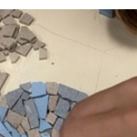
Despacho Normativo n.º 8-B/2026 |
Escola Secundári
ão
Época extraordinária – setembro |
Castêlo da Maia |
Exames finais nacionais ensino
de Sistema de
secundário
Videovigilância
23 de Julho, 2026
3 de Agosto, 2026
s
Manuais Escolares 2026/27 |
Necessidades Alimentares
Vouchers e manuais reutilizáveis
(NAE) e Refeição Vegetaria
2026/2027
22 de Julho, 2026
30 de Julho, 2026
Encerramento do ano letivo
em Grande | Quatro dias
Projeto “BONJOUR
RS
inesquecíveis em Fafe com
FRANÇAIS!” | “LES
alunos de EMRC do ensino secundário
DU TEMPS”
22 de Julho, 2026
30 de Julho, 2026