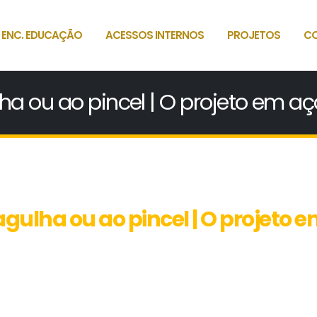
 ENC. EDUCAÇÃO
ACESSOS INTERNOS
PROJETOS
C
ha ou ao pincel | O projeto em aç
agulha ou ao pincel | O projeto 