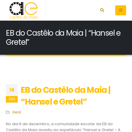
EB do Castêlo da Maia | “Hansel e
Gretel”
EB do Castêlo da Maia |
19
“Hansel e Gretel”
Dez
Geral
No dia 6 de dezembro, a comunidade escolar da EB do
Castêlo da Maia assistiu ao espetáculo “Hansel e Gretel – A