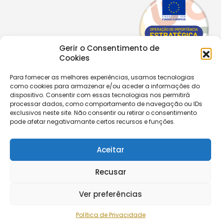
Gerir o Consentimento de
Cookies
Para fornecer as melhores experiências, usamos tecnologias
como cookies para armazenar e/ou aceder a informações do
Copyright © 2026 |
Equipa de Comunicação Digital
dispositivo. Consentir com essas tecnologias nos permitirá
Política de Privacidade
|
PPPDPAECM
|
PPRCIC
processar dados, como comportamento de navegação ou IDs
exclusivos neste site. Não consentir ou retirar o consentimento
pode afetar negativamante certos recursos e funções.
CONTACTOS
+351 229 820 641
secretaria@aecastelomaia.pt
Aceitar
Recusar
Segue-nos
Ver preferências
Política de Privacidade