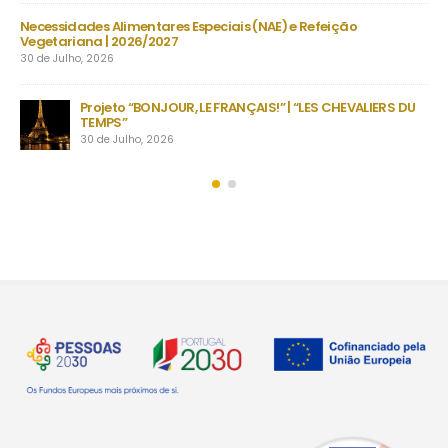
s
Necessidades Alimentares Especiais (NAE) e Refeição
Man
Vegetariana | 2026/2027
22 
30 de Julho, 2026
as
no
Projeto “BONJOUR, LE FRANÇAIS!” | “LES CHEVALIERS DU
TEMPS”
30 de Julho, 2026