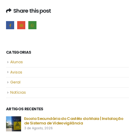
Share this post
CATEGORIAS
Alunos
Avisos
Geral
Notícias
ARTIGOS RECENTES
Escola Secundária do Castêlo da Maia | Instalação
De
de Sistema de Videovigilância
set
3 de Agosto, 2026
23 