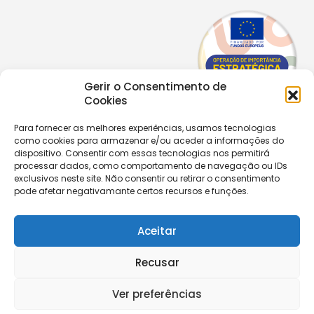
Gerir o Consentimento de
Cookies
Para fornecer as melhores experiências, usamos tecnologias
como cookies para armazenar e/ou aceder a informações do
Copyright © 2026 |
Equipa de Comunicação Digital
dispositivo. Consentir com essas tecnologias nos permitirá
Política de Privacidade
|
PPPDPAECM
|
PPRCIC
processar dados, como comportamento de navegação ou IDs
exclusivos neste site. Não consentir ou retirar o consentimento
pode afetar negativamante certos recursos e funções.
CONTACTOS
+351 229 820 641
secretaria@aecastelomaia.pt
Aceitar
Recusar
Segue-nos
Ver preferências