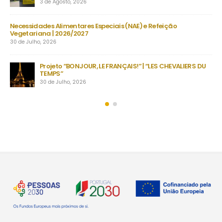
23 de Julho, 2026
efeição
Manuais Escolares 2026/27 | Vouchers e manuais reut
22 de Julho, 2026
Encerramento do ano letivo em Grande | Q
ES CHEVALIERS DU
inesquecíveis em Fafe com alunos de EMRC
secundário
22 de Julho, 2026