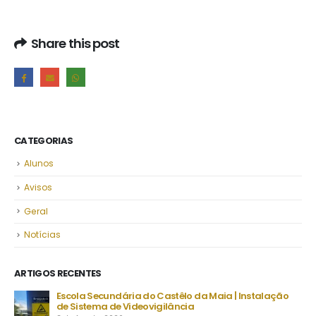
Share this post
CATEGORIAS
Alunos
Avisos
Geral
Notícias
ARTIGOS RECENTES
ia | Instalação
Despacho Normativo n.º 8-B/2026 | Época extraordi
setembro | Exames finais nacionais ensino secundár