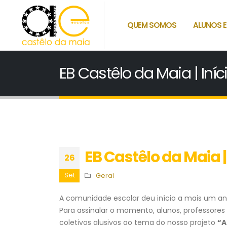
QUEM SOMOS
ALUNOS E
EB Castêlo da Maia | Iníc
EB Castêlo da Maia |
26
Set
Geral
A comunidade escolar deu início a mais um ano
Para assinalar o momento, alunos, professores
coletivos alusivos ao tema do nosso projeto
“A