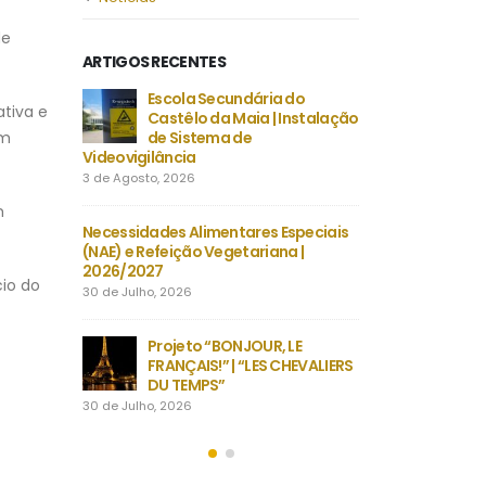
de
ARTIGOS RECENTES
a do
Despacho Normativo n.º 8-B/2026 |
Escola 
tiva e
 Instalação
Época extraordinária – setembro |
Castêlo 
Exames finais nacionais ensino
de Sist
am
secundário
Videovigilância
23 de Julho, 2026
3 de Agosto, 2026
m
 Especiais
Manuais Escolares 2026/27 |
Necessidades Ali
na |
Vouchers e manuais reutilizáveis
(NAE) e Refeição 
2026/2027
22 de Julho, 2026
cio do
30 de Julho, 2026
Encerramento do ano letivo
, LE
em Grande | Quatro dias
Projeto 
 CHEVALIERS
inesquecíveis em Fafe com
FRANÇAIS
alunos de EMRC do ensino secundário
DU TEMP
22 de Julho, 2026
30 de Julho, 2026