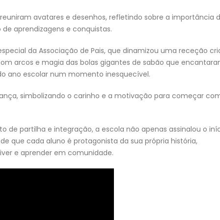
 reuniram avatares e desenhos, refletindo sobre a importância 
 de aprendizagens e conquistas.
Despacho Normativo n.º 8-B/2026 |
Escola Secundári
special da Associação de Pais, que dinamizou uma receção cria
ão
Época extraordinária – setembro |
Castêlo da Maia |
Exames finais nacionais ensino
de Sistema de
 com arcos e magia das bolas gigantes de sabão que encantar
secundário
Videovigilância
do ano escolar num momento inesquecível.
23 de Julho, 2026
3 de Agosto, 2026
iança, simbolizando o carinho e a motivação para começar co
s
Manuais Escolares 2026/27 |
Necessidades Alimentares
Vouchers e manuais reutilizáveis
(NAE) e Refeição Vegetaria
2026/2027
22 de Julho, 2026
 de partilha e integração, a escola não apenas assinalou o iní
30 de Julho, 2026
e que cada aluno é protagonista da sua própria história,
Encerramento do ano letivo
viver e aprender em comunidade.
em Grande | Quatro dias
Projeto “BONJOUR
RS
inesquecíveis em Fafe com
FRANÇAIS!” | “LES
alunos de EMRC do ensino secundário
DU TEMPS”
22 de Julho, 2026
30 de Julho, 2026