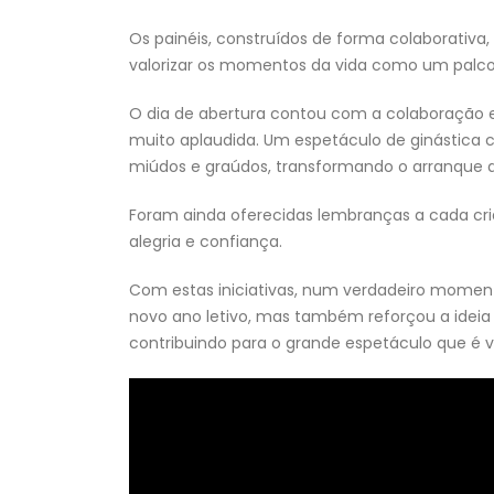
Os painéis, construídos de forma colaborativa,
valorizar os momentos da vida como um palco
Escola Secundária do
O dia de abertura contou com a colaboração e
Castêlo da Maia | Instalaç
de Sistema de
muito aplaudida. Um espetáculo de ginástica
Videovigilância
miúdos e graúdos, transformando o arranque 
3 de Agosto, 2026
Foram ainda oferecidas lembranças a cada cr
Necessidades Alimentares Especiai
alegria e confiança.
(NAE) e Refeição Vegetariana |
2026/2027
Com estas iniciativas, num verdadeiro momento
30 de Julho, 2026
novo ano letivo, mas também reforçou a ideia d
contribuindo para o grande espetáculo que é 
Projeto “BONJOUR, LE
FRANÇAIS!” | “LES CHEVALIE
DU TEMPS”
30 de Julho, 2026