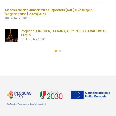
s
Necessidades Alimentares Especiais (NAE) e Refeição
Man
Vegetariana | 2026/2027
22 
30 de Julho, 2026
as
no
Projeto “BONJOUR, LE FRANÇAIS!” | “LES CHEVALIERS DU
TEMPS”
30 de Julho, 2026