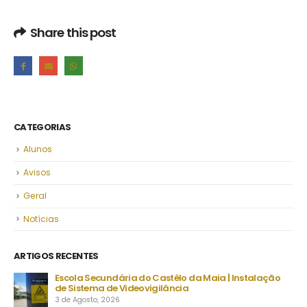
Share this post
CATEGORIAS
Alunos
Avisos
Geral
Notícias
ARTIGOS RECENTES
Escola Secundária do Castêlo da Maia | Instalação
De
de Sistema de Videovigilância
set
3 de Agosto, 2026
23 