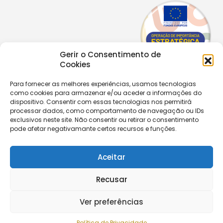
Gerir o Consentimento de
Cookies
Para fornecer as melhores experiências, usamos tecnologias
como cookies para armazenar e/ou aceder a informações do
Copyright © 2026 |
Equipa de Comunicação Digital
dispositivo. Consentir com essas tecnologias nos permitirá
Política de Privacidade
|
PPPDPAECM
|
PPRCIC
processar dados, como comportamento de navegação ou IDs
exclusivos neste site. Não consentir ou retirar o consentimento
pode afetar negativamante certos recursos e funções.
CONTACTOS
+351 229 820 641
secretaria@aecastelomaia.pt
Aceitar
Recusar
Segue-nos
Ver preferências
Política de Privacidade