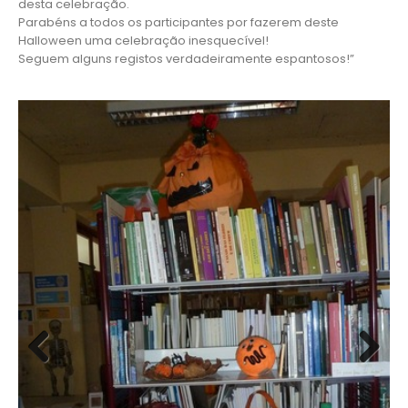
desta celebração.
Parabéns a todos os participantes por fazerem deste
Halloween uma celebração inesquecível!
Seguem alguns registos verdadeiramente espantosos!”
Previous
Next