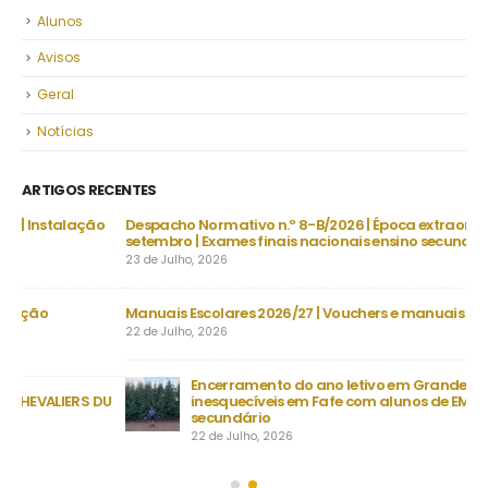
Alunos
Avisos
Geral
Notícias
ARTIGOS RECENTES
o
Despacho Normativo n.º 8-B/2026 | Época extraordinária –
setembro | Exames finais nacionais ensino secundário
23 de Julho, 2026
Manuais Escolares 2026/27 | Vouchers e manuais reutilizáveis
Nec
Ve
22 de Julho, 2026
30 
Encerramento do ano letivo em Grande | Quatro dias
DU
inesquecíveis em Fafe com alunos de EMRC do ensino
secundário
22 de Julho, 2026