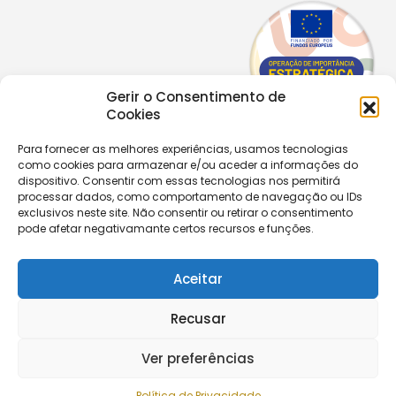
Gerir o Consentimento de
Cookies
Para fornecer as melhores experiências, usamos tecnologias
como cookies para armazenar e/ou aceder a informações do
Copyright © 2026 |
Equipa de Comunicação Digital
dispositivo. Consentir com essas tecnologias nos permitirá
Política de Privacidade
|
PPPDPAECM
|
PPRCIC
processar dados, como comportamento de navegação ou IDs
exclusivos neste site. Não consentir ou retirar o consentimento
pode afetar negativamante certos recursos e funções.
CONTACTOS
+351 229 820 641
secretaria@aecastelomaia.pt
Aceitar
Recusar
Segue-nos
Ver preferências
Política de Privacidade