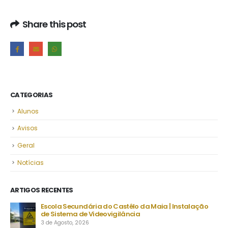
Share this post
CATEGORIAS
Alunos
Avisos
Geral
Notícias
ARTIGOS RECENTES
stêlo da Maia | Instalação
Despacho Normativo n.º 8-B/2026 | Époc
lância
setembro | Exames finais nacionais ens
23 de Julho, 2026