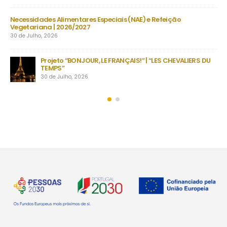
is (NAE) e Refeição
Manuais Escolares 2026/27 | Vouchers e 
22 de Julho, 2026
Encerramento do ano letivo e
NÇAIS!” | “LES CHEVALIERS DU
inesquecíveis em Fafe com al
secundário
22 de Julho, 2026