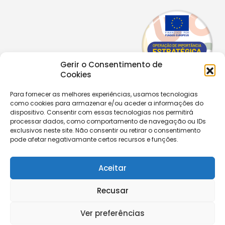
Gerir o Consentimento de
Cookies
Para fornecer as melhores experiências, usamos tecnologias
como cookies para armazenar e/ou aceder a informações do
Copyright © 2026 |
Equipa de Comunicação Digital
dispositivo. Consentir com essas tecnologias nos permitirá
Política de Privacidade
|
PPPDPAECM
|
PPRCIC
processar dados, como comportamento de navegação ou IDs
exclusivos neste site. Não consentir ou retirar o consentimento
pode afetar negativamante certos recursos e funções.
CONTACTOS
+351 229 820 641
secretaria@aecastelomaia.pt
Aceitar
Recusar
Segue-nos
Ver preferências