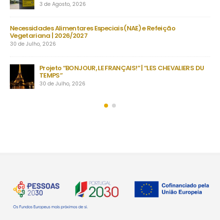
3 de Agosto, 2026
23 
s
Necessidades Alimentares Especiais (NAE) e Refeição
Man
Vegetariana | 2026/2027
22 
30 de Julho, 2026
as
no
Projeto “BONJOUR, LE FRANÇAIS!” | “LES CHEVALIERS DU
TEMPS”
30 de Julho, 2026