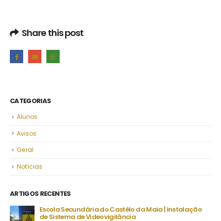
Share this post
CATEGORIAS
Alunos
Avisos
Geral
Notícias
ARTIGOS RECENTES
Escola Secundária do Castêlo da Maia | Instalação
De
de Sistema de Videovigilância
set