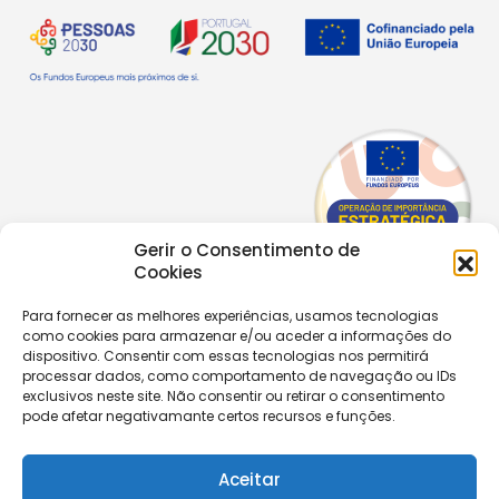
Gerir o Consentimento de
Cookies
Para fornecer as melhores experiências, usamos tecnologias
como cookies para armazenar e/ou aceder a informações do
Copyright © 2026 |
Equipa de Comunicação Digital
dispositivo. Consentir com essas tecnologias nos permitirá
Política de Privacidade
|
PPPDPAECM
|
PPRCIC
processar dados, como comportamento de navegação ou IDs
exclusivos neste site. Não consentir ou retirar o consentimento
pode afetar negativamante certos recursos e funções.
CONTACTOS
+351 229 820 641
secretaria@aecastelomaia.pt
Aceitar