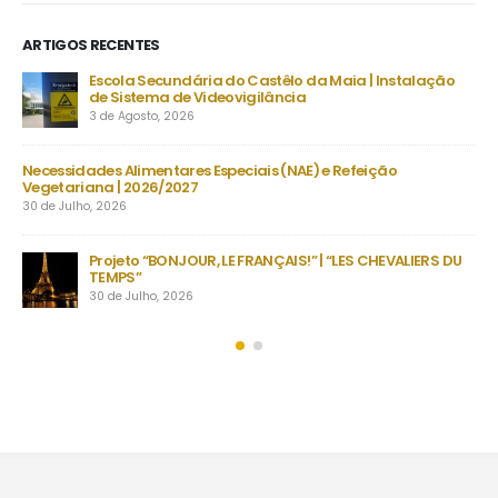
ARTIGOS RECENTES
Escola Secundária do Castêlo da Maia | Instalação
De
de Sistema de Videovigilância
set
3 de Agosto, 2026
23 
s
Necessidades Alimentares Especiais (NAE) e Refeição
Man
Vegetariana | 2026/2027
22 
30 de Julho, 2026
as
no
Projeto “BONJOUR, LE FRANÇAIS!” | “LES CHEVALIERS DU
TEMPS”
30 de Julho, 2026