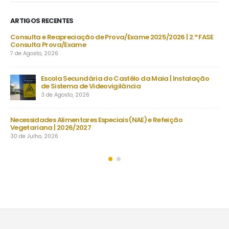
ARTIGOS RECENTES
DU
Consulta e Reapreciação de Prova/Exame 2025/2026 | 2.ª FASE
Consulta Prova/Exame
7 de Agosto, 2026
Escola Secundária do Castêlo da Maia | Instalação
De
de Sistema de Videovigilância
set
3 de Agosto, 2026
23 
s
Necessidades Alimentares Especiais (NAE) e Refeição
Man
Vegetariana | 2026/2027
22 
30 de Julho, 2026