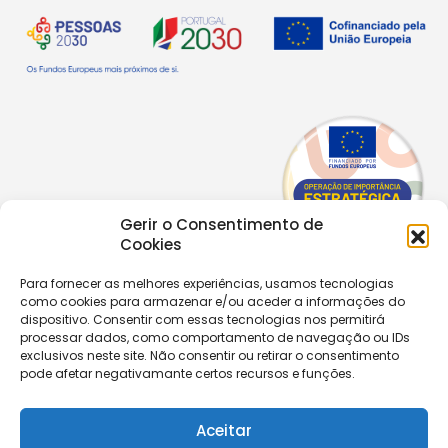
Gerir o Consentimento de
Cookies
Para fornecer as melhores experiências, usamos tecnologias
como cookies para armazenar e/ou aceder a informações do
Copyright © 2026 |
Equipa de Comunicação Digital
dispositivo. Consentir com essas tecnologias nos permitirá
Política de Privacidade
|
PPPDPAECM
|
PPRCIC
processar dados, como comportamento de navegação ou IDs
exclusivos neste site. Não consentir ou retirar o consentimento
pode afetar negativamante certos recursos e funções.
CONTACTOS
+351 229 820 641
secretaria@aecastelomaia.pt
Aceitar