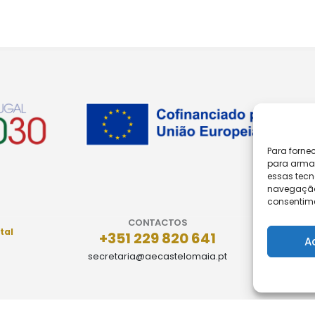
Para forne
para armaz
essas tecn
navegação o
consentime
CONTACTOS
tal
+351 229 820 641
A
secretaria@aecastelomaia.pt