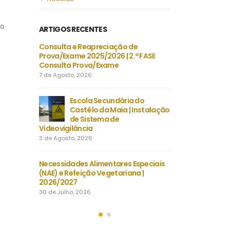
do
ARTIGOS RECENTES
, LE
Consulta e Reapreciação de
Projeto 
 CHEVALIERS
Prova/Exame 2025/2026 | 2.ª FASE
FRANÇAIS
Consulta Prova/Exame
DU TEMP
7 de Agosto, 2026
30 de Julho, 2026
-B/2026 |
Escola Secundária do
Despacho Normati
tembro |
Castêlo da Maia | Instalação
Época extraordin
nsino
de Sistema de
Exames finais na
Videovigilância
secundário
3 de Agosto, 2026
23 de Julho, 2026
 |
Necessidades Alimentares Especiais
Manuais Escolare
záveis
(NAE) e Refeição Vegetariana |
Vouchers e manuai
2026/2027
22 de Julho, 2026
30 de Julho, 2026