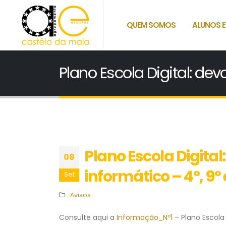
QUEM SOMOS
ALUNOS E
Plano Escola Digital: de
Plano Escola Digit
08
informático – 4º, 9º 
Set
Avisos
Consulte aqui a
Informação_Nº1
– Plano Escola