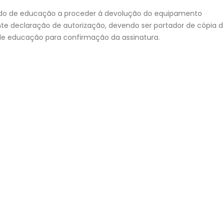
ado de educação a proceder à devolução do equipamento
nte declaração de autorização, devendo ser portador de cópia 
e educação para confirmação da assinatura.
Consulta e Reapreciação de
Projeto “BONJOUR
Prova/Exame 2025/2026 | 2.ª FASE
FRANÇAIS!” | “LES
Consulta Prova/Exame
DU TEMPS”
7 de Agosto, 2026
30 de Julho, 2026
Escola Secundária do
Despacho Normativo n.º 8
Castêlo da Maia | Instalação
Época extraordinária – se
de Sistema de
Exames finais nacionais e
Videovigilância
secundário
3 de Agosto, 2026
23 de Julho, 2026
Necessidades Alimentares Especiais
Manuais Escolares 2026/27
(NAE) e Refeição Vegetariana |
Vouchers e manuais reutili
2026/2027
22 de Julho, 2026
30 de Julho, 2026