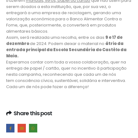
trazerem
manuais, livros, papel ou cartão
que não usem para
serem doados a esta instituição, que, por sua vez, o
entregará a uma empresa de reciclagem, gerando uma
valorização económica para o Banco Alimentar Contra a
Fome, que, posteriormente, a converterá em produtos
alimentares básicos.
Assim, será realizada uma recolha, entre os dias
9 e 17 de
dezembro
de 2024. Podem deixar o material no
átrio da
entrada principal da Escola Secundária do Castêlo da
Maia.
Esperamos contar com toda a vossa colaboração, quer na
entrega de papel / cartão, quer no incentivo à participação
nesta campanha, reconhecendo que cada um de nós
tem consciência cívica, sustentável, solidária e interventiva.
Cada um de nós pode fazer a diferença!
Share this post