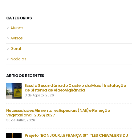
CATEGORIAS
Alunos
Avisos
Geral
Notícias
ARTIGOS RECENTES
Escola Secundária do Castêlo da Maia | Instalação
De
de Sistema de Videovigilância
set
3 de Agosto, 2026
23 
s
Necessidades Alimentares Especiais (NAE) e Refeição
Man
Vegetariana | 2026/2027
22 
30 de Julho, 2026
as
no
Projeto “BONJOUR, LE FRANÇAIS!” | “LES CHEVALIERS DU