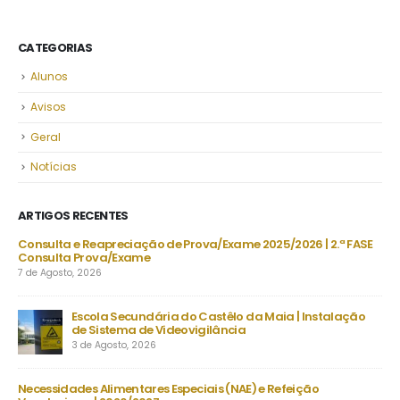
CATEGORIAS
Alunos
Avisos
Geral
Notícias
ARTIGOS RECENTES
/2026 | 2.ª FASE
Projeto “BONJOUR, LE FRANÇAIS!” | “LES CHE
TEMPS”
30 de Julho, 2026
ia | Instalação
Despacho Normativo n.º 8-B/2026 | Época extraordi
setembro | Exames finais nacionais ensino secundár
23 de Julho, 2026
efeição
Manuais Escolares 2026/27 | Vouchers e manuais reut