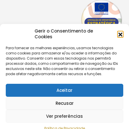
Gerir o Consentimento de
Cookies
Para fornecer as melhores experiências, usamos tecnologias
como cookies para armazenar e/ou aceder a informações do
Copyright © 2026 |
Equipa de Comunicação Digital
dispositivo. Consentir com essas tecnologias nos permitirá
Política de Privacidade
|
PPPDPAECM
|
PPRCIC
processar dados, como comportamento de navegação ou IDs
exclusivos neste site. Não consentir ou retirar o consentimento
pode afetar negativamante certos recursos e funções.
CONTACTOS
+351 229 820 641
secretaria@aecastelomaia.pt
Aceitar
Recusar
Segue-nos
Ver preferências
Política de Privacidade