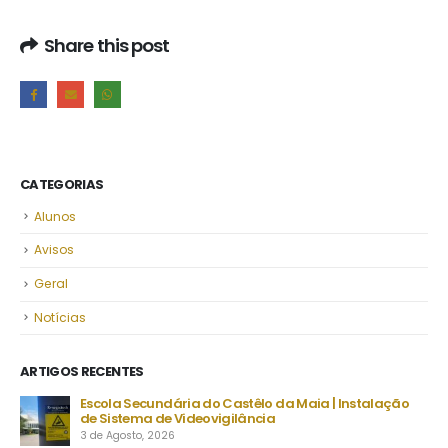
Share this post
CATEGORIAS
Alunos
Avisos
Geral
Notícias
ARTIGOS RECENTES
ia do Castêlo da Maia | Instalação
Despacho Normativo n.º 8-B/202
ideovigilância
setembro | Exames finais nacio
23 de Julho, 2026