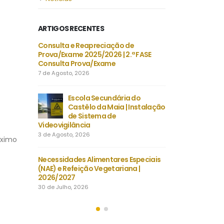
ARTIGOS RECENTES
, LE
Consulta e Reapreciação de
Projeto 
 CHEVALIERS
Prova/Exame 2025/2026 | 2.ª FASE
FRANÇAIS
Consulta Prova/Exame
DU TEMP
7 de Agosto, 2026
30 de Julho, 2026
-B/2026 |
Escola Secundária do
Despacho Normati
tembro |
Castêlo da Maia | Instalação
Época extraordin
nsino
de Sistema de
Exames finais na
Videovigilância
secundário
3 de Agosto, 2026
23 de Julho, 2026
óximo
 |
Necessidades Alimentares Especiais
Manuais Escolare
záveis
(NAE) e Refeição Vegetariana |
Vouchers e manuai
2026/2027
22 de Julho, 2026
30 de Julho, 2026