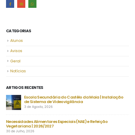
CATEGORIAS
Alunos
Avisos
Geral
Notícias
ARTIGOS RECENTES
Escola Secundária do Castêlo da Maia | Instalação
De
de Sistema de Videovigilância
set
3 de Agosto, 2026
23 
s
Necessidades Alimentares Especiais (NAE) e Refeição
Man
Vegetariana | 2026/2027
22 
30 de Julho, 2026