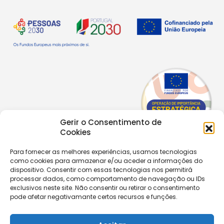
Gerir o Consentimento de
Cookies
Para fornecer as melhores experiências, usamos tecnologias
como cookies para armazenar e/ou aceder a informações do
Copyright © 2026 |
Equipa de Comunicação Digital
dispositivo. Consentir com essas tecnologias nos permitirá
Política de Privacidade
|
PPPDPAECM
|
PPRCIC
processar dados, como comportamento de navegação ou IDs
exclusivos neste site. Não consentir ou retirar o consentimento
pode afetar negativamante certos recursos e funções.
CONTACTOS
+351 229 820 641
secretaria@aecastelomaia.pt