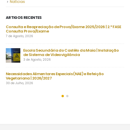
Notícias
ARTIGOS RECENTES
DU
Consulta e Reapreciação de Prova/Exame 2025/2026 | 2.ª FASE
Consulta Prova/Exame
7 de Agosto, 2026
Escola Secundária do Castêlo da Maia | Instalação
De
de Sistema de Videovigilância
set
3 de Agosto, 2026
23 
s
Necessidades Alimentares Especiais (NAE) e Refeição
Man
Vegetariana | 2026/2027
22 
30 de Julho, 2026