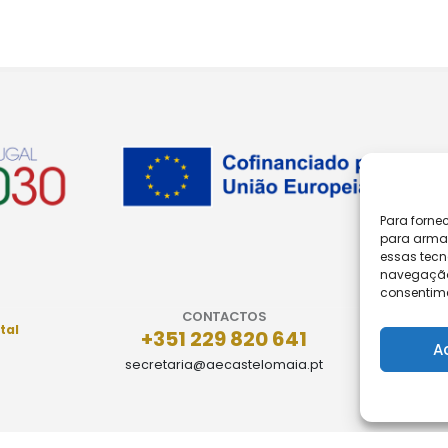
Para forne
para armaz
essas tecn
navegação o
consentime
CONTACTOS
tal
+351 229 820 641
A
secretaria@aecastelomaia.pt