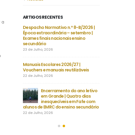
ARTIGOS RECENTES
 a
a do
Despacho Normativo n.º 8-B/2026 |
Escola 
 Instalação
Época extraordinária – setembro |
Castêlo 
Exames finais nacionais ensino
de Sist
secundário
Videovigilância
23 de Julho, 2026
3 de Agosto, 2026
o
 Especiais
Manuais Escolares 2026/27 |
Necessidades Ali
na |
Vouchers e manuais reutilizáveis
(NAE) e Refeição 
2026/2027
22 de Julho, 2026
30 de Julho, 2026
Encerramento do ano letivo
, LE
em Grande | Quatro dias
Projeto 
 CHEVALIERS
inesquecíveis em Fafe com
FRANÇAIS
alunos de EMRC do ensino secundário
DU TEMP
22 de Julho, 2026
30 de Julho, 2026