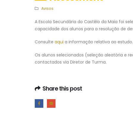
Avisos
A Escola Secundária do Castêlo da Maia foi sele
Escola Secundária do
capacidade dos alunos para a resolução de des
Castêlo da Maia | Instalaç
de Sistema de
Consulte
aqui
a informação relativa ao estudo.
Videovigilância
3 de Agosto, 2026
Os alunos selecionados (seleção aleatória e r
contactados via Diretor de Turma.
Necessidades Alimentares Especiai
(NAE) e Refeição Vegetariana |
2026/2027
30 de Julho, 2026
Share this post
Projeto “BONJOUR, LE
FRANÇAIS!” | “LES CHEVALIE
DU TEMPS”
30 de Julho, 2026