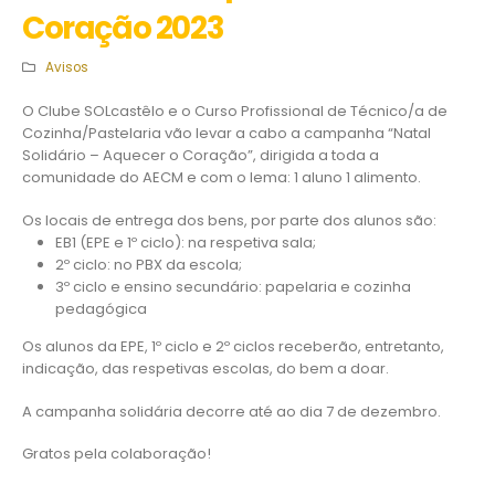
Coração 2023
Avisos
O Clube SOLcastêlo e o Curso Profissional de Técnico/a de
Cozinha/Pastelaria vão levar a cabo a campanha “Natal
Solidário – Aquecer o Coração”, dirigida a toda a
comunidade do AECM e com o lema: 1 aluno 1 alimento.
Os locais de entrega dos bens, por parte dos alunos são:
EB1 (EPE e 1º ciclo): na respetiva sala;
2º ciclo: no PBX da escola;
3º ciclo e ensino secundário: papelaria e cozinha
pedagógica
Os alunos da EPE, 1º ciclo e 2º ciclos receberão, entretanto,
indicação, das respetivas escolas, do bem a doar.
A campanha solidária decorre até ao dia 7 de dezembro.
Gratos pela colaboração!