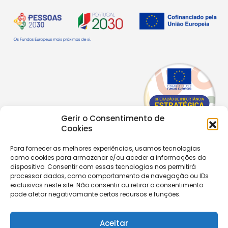
Gerir o Consentimento de
Cookies
Para fornecer as melhores experiências, usamos tecnologias
como cookies para armazenar e/ou aceder a informações do
Copyright © 2026 |
Equipa de Comunicação Digital
dispositivo. Consentir com essas tecnologias nos permitirá
Política de Privacidade
|
PPPDPAECM
|
PPRCIC
processar dados, como comportamento de navegação ou IDs
exclusivos neste site. Não consentir ou retirar o consentimento
pode afetar negativamante certos recursos e funções.
CONTACTOS
+351 229 820 641
secretaria@aecastelomaia.pt
Aceitar