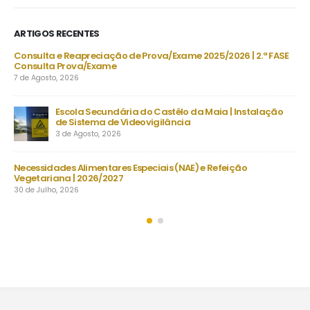
ARTIGOS RECENTES
DU
Consulta e Reapreciação de Prova/Exame 2025/2026 | 2.ª FASE
Consulta Prova/Exame
7 de Agosto, 2026
Escola Secundária do Castêlo da Maia | Instalação
De
de Sistema de Videovigilância
set
3 de Agosto, 2026
23 
s
Necessidades Alimentares Especiais (NAE) e Refeição
Man
Vegetariana | 2026/2027
22 
30 de Julho, 2026