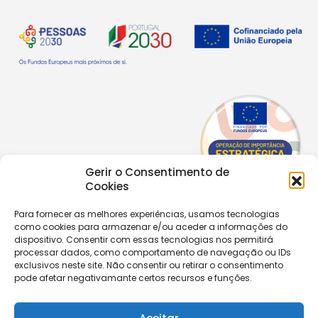
Gerir o Consentimento de
Cookies
Para fornecer as melhores experiências, usamos tecnologias
como cookies para armazenar e/ou aceder a informações do
Copyright © 2026 |
Equipa de Comunicação Digital
dispositivo. Consentir com essas tecnologias nos permitirá
Política de Privacidade
|
PPPDPAECM
|
PPRCIC
processar dados, como comportamento de navegação ou IDs
exclusivos neste site. Não consentir ou retirar o consentimento
pode afetar negativamante certos recursos e funções.
CONTACTOS
+351 229 820 641
secretaria@aecastelomaia.pt